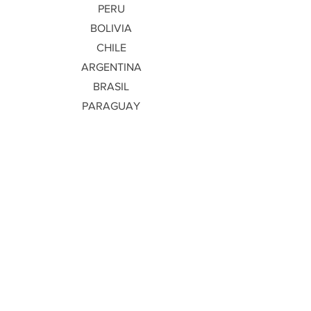
PERU
BOLIVIA
CHILE
ARGENTINA
BRASIL
PARAGUAY
URUGUAY
SWITZLAND
PORTUGAL
SPAIN
RIMAINA
MAIRITIUS
RUSSIA
AUSTRALIA